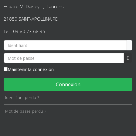
Espace M. Daisey - J. Laurens
21850 SAINT-APOLLINAIRE
Tél : 03.80.73.68.35
Identifiant
Mot de passe
Af
Maintenir la connexion
Connexion
Identifiant perdu ?
Mot de passe perdu ?