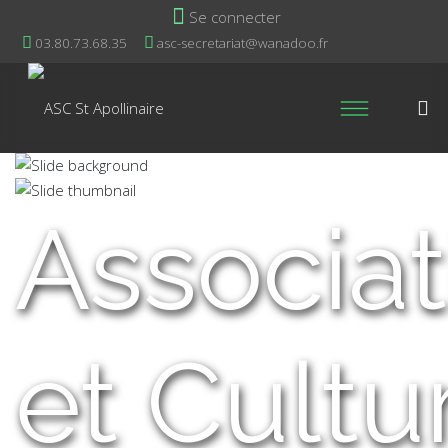
Se connecter
03.80.73.68.35
asc-secretariat@wanadoo.fr
Associat
et Cultu