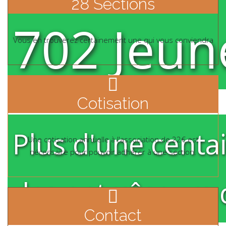
28 Sections
702 Jeun
Vous en trouverez certainement une qui vous conviendra
pe pe-7s-download
Cotisation
Plus d'une centa
Une cotisation annuelle à l'association de 22€ est
nécessaire pour pouvoir adhérer à une section.
des entraîneurs 
pe pe-7s-download
Contact