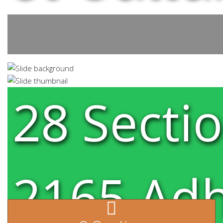
28 Secti
2165 Ad
pe pe-7s-download